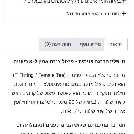
באיזה חומר איטום מומלץ להשתמש בהרכבת הטי?
האם מחבר הטי מונע חלודה?
תיאור
מידע נוסף
חוות דעת (0)
טי פליז הברגה פנימית – פיצול צנרת אמין ל-3 כיוונים.
מחבר טי פליז הברגה פנימית (T-Fitting / Female Tee)
הוא רכיב פיצול מרכזי במערכות אינסטלציה, מים והולכת
נוזלים. תפקידו המרכזי הוא לאפשר פיצול של קו מים ראשי
לשתי שלוחות (בזווית של 90 מעלות לכל צד) או לחילופין
איחוד של שתי שלוחות לקו אחד.
המחבר מתוכנן עם
שלוש הברגות פנים (נקבה) זהות
,
המיועדות לקבל הברגות חוץ (זכר) של צינורות, ברזים,