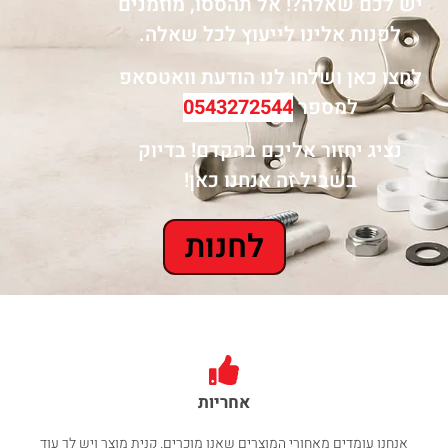
יש לכם שאלה?! אל תהססו, מוזמנים
לפנות אלינו לייעוץ לכל שאלה.
לחצו כאן ושלחו לנו הודעת וואטסאפ
למספר
0543272544
נציג יחזור אליכם בהקדם! בדיוק
בשביל זה אנחנו כאן!
לחנות
אחריות
אנחנו עומדים מאחורי המוצרים שאנו מוכרים. קנית מוצר ויש לך עוד