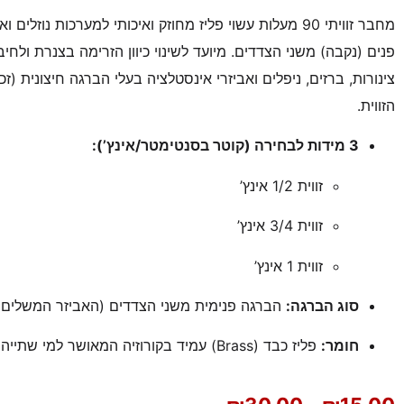
מחבר זוויתי 90 מעלות עשוי פליז מחוזק ואיכותי למערכות נוזל
פנים (נקבה) משני הצדדים. מיועד לשינוי כיוון הזרימה בצנרת ולחיבו
צינורות, ברזים, ניפלים ואביזרי אינסטלציה בעלי הברגה חיצונית (
הזווית.
3 מידות לבחירה (קוטר בסנטימטר/אינץ’):
זווית 1/2 אינץ’
זווית 3/4 אינץ’
זווית 1 אינץ’
סוג הברגה:
הברגה פנימית משני הצדדים (האביזר המשלים מ
חומר:
פליז כבד (Brass) עמיד בקורוזיה המאושר למי שתייה ולמערכות נוזלים.