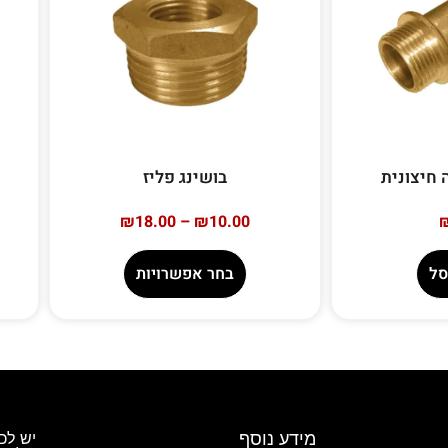
בושינג פליז
₪
18.00
–
₪
10.00
סל
בחר אפשרויות
מידע נוסף
יש לכ