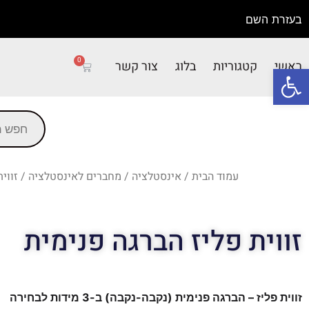
בעזרת השם
0
ראשי
קטגוריות
בלוג
צור קשר
פתח סרגל נגישות
עמוד הבית
/
אינסטלציה
/
מחברים לאינסטלציה
/ זווי
זווית פליז הברגה פנימית
זווית פליז – הברגה פנימית (נקבה-נקבה) ב-3 מידות לבחירה