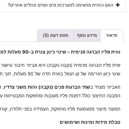
האם הזווית מתאימה למערכות מים חמים ונוזלים אחרים?
תיאור
מידע נוסף
חוות דעת (0)
זווית פליז הברגה פנימית – שינוי כיוון צנרת ב-90 מעלות למערכות נוזלים ואינסטלציה.
זווית פליז הברגה פנימית (נקבה-נקבה) היא אביזר חיבור וגישו
שינוי כיוון הזרימה של קו הנוזל בזווית חדה של 90 מעלות, תוך חיבור בין שני רכיבים או צינורות בעלי הברגה חיצונית (זכר) המתברגים ישירות לתוכה.
האביזר מצויד ב
שתי הברגות פנים (נקבה) זהות משני צדדיו
, 
המבנה החיצוני כולל דפנות פליז מעובות ומחוזקות המבטיחות 
המוצר מיוצר מסגסוגת פליז מחוזקת, העמידה בפני חלודה, קורוז
טבלת מידות זמינות ושימושים