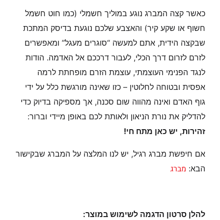
כאשר קצה המברג נוגע במוליך חשמלי (כמו חוט חשמל
חשוף או שקע קיר) והאצבע שלכם נוגעת בדיסק המתכת
שבקצה הידית, אתם למעשה “סוגרים מעגל” ומאפשרים
לזרם לזרום דרך הכלי, לעבור דרככם אל האדמה. הודות
לנגד הפנימי העוצמתי, עוצמת הזרם מופחתת לרמה
אפסית ובטוחה לחלוטין – כזו שאינה מורגשת כלל על ידי
גוף האדם ואינה מהווה שום סכנה, אך מספיקה בדיוק כדי
להדליק את נורת הניאון ולאותת לכם באופן מיידי וברור:
זהירות, יש כאן מתח חי!
אם חיפשת מברג רגיל, יש לנו המלצה על המברג שבקישור
מברג
הבא:
להלן סרטון הדגמה לשימוש במוצר: