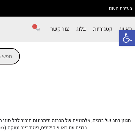
בעזרת השם
0
ראשי
קטגוריות
בלוג
צור קשר
פתח סרגל נגישות
מגוון רחב של ברגים, אלמנטים של הברגה ופתרונות חיבור לכל סוגי הע
ברגים עם ראשי פיליפס, פוזידרייב וטוקס (Torx), לצד דיבלים ומוצרי עיגון משלימים – לעבודה מקצועית, לנגרות ולתחזוקת הבית.