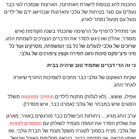
ההכנות לחג נכנסות לישורת האחרונה, הארונות שנמכרו לגוי כבר
נעולים עם סגר בטיחות של גולבי והארונות שבהישג ידם של ילדים
ננעל עם מנעול נסתר לארון.
אני מתחיל לרפרף על הרשימה שהכנתי בשנה הקודמת (איש
מסודר, אה?!) ואז ניגש לסדר את הדברים הנצרכים לשמחת החג.
שרוכים של גולבי לנעלים של כל בני המשפחה, מסרקים ועוד כל
מיני פיצ’יפקס סיכות וחוט תפירה וקוצץ ציפורנים של גולבי.
כי זה הרי דברים שתמיד טוב שיהיה בבית
.
שקיות הוואקום של גולבי כבר מחכים לשמיכות החורף שיארזו
לאחר החג.
מחזיקי מפתחות
אפילו, ששש…(לא לגלות) מתנות לילדים
משלל
הסוגים שיש במבחר של גולבי (אמרנו כבר, איש מסדר!).
ערב החג מגיע… ניחוחות הבישולים כבר מורגשים באוויר. מארגן
תופסנים למפות
את שולחן הסדר את המפה מצמיד לשולחן עם
של גולבי,
מניח בסמוך לקערה משקל מצות של חברת גולבי.
ואז
שומע קריאה, אוי סתימה בכיור. כנראה מקליפות האוכל שבושל