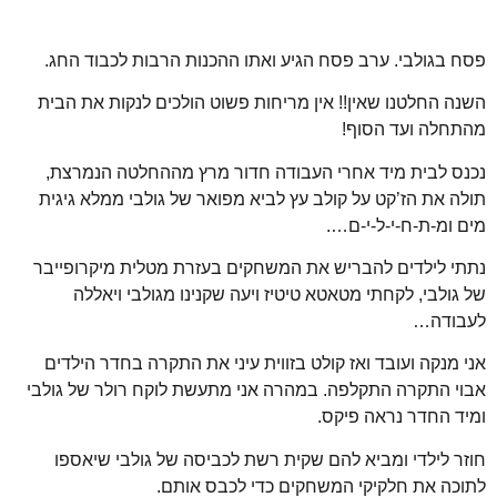
פסח בגולבי. ערב פסח הגיע ואתו ההכנות הרבות לכבוד החג.
השנה החלטנו שאין!! אין מריחות פשוט הולכים לנקות את הבית
מהתחלה ועד הסוף!
נכנס לבית מיד אחרי העבודה חדור מרץ מההחלטה הנמרצת,
תולה את הז’קט על קולב עץ לביא מפואר של גולבי ממלא גיגית
מים ומ-ת-ח-י-ל-י-ם….
נתתי לילדים להבריש את המשחקים בעזרת מטלית מיקרופייבר
של גולבי, לקחתי מטאטא טיטיז ויעה שקנינו מגולבי ויאללה
לעבודה…
אני מנקה ועובד ואז קולט בזווית עיני את התקרה בחדר הילדים
אבוי התקרה התקלפה. במהרה אני מתעשת לוקח רולר של גולבי
ומיד החדר נראה פיקס.
חוזר לילדי ומביא להם שקית רשת לכביסה של גולבי שיאספו
לתוכה את חלקיקי המשחקים כדי לכבס אותם.