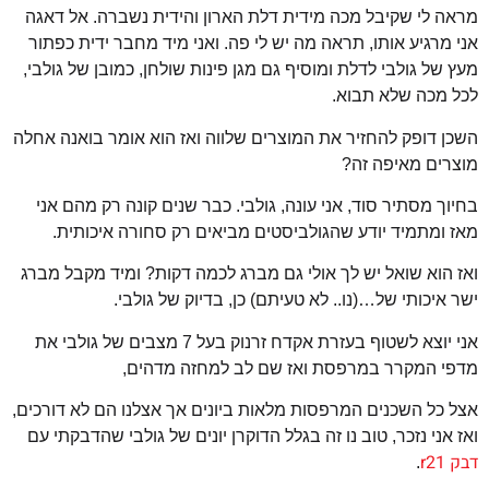
מראה לי שקיבל מכה מידית דלת הארון והידית נשברה.
אל דאגה
אני מרגיע אותו, תראה מה יש לי פה. ואני מיד מחבר ידית כפתור
מעץ של גולבי לדלת ומוסיף גם מגן פינות שולחן, כמובן של גולבי,
לכל מכה שלא תבוא.
השכן דופק להחזיר את המוצרים שלווה ואז הוא אומר בואנה אחלה
מוצרים מאיפה זה?
בחיוך מסתיר סוד, אני עונה, גולבי. כבר שנים קונה רק מהם אני
מאז ומתמיד יודע שהגולביסטים מביאים רק סחורה איכותית.
ואז הוא שואל יש לך אולי גם מברג לכמה דקות? ומיד מקבל מברג
ישר איכותי של…(נו.. לא טעיתם) כן, בדיוק של גולבי.
אני יוצא לשטוף בעזרת אקדח זרנוק בעל 7 מצבים של גולבי את
מדפי המקרר במרפסת ואז שם לב למחזה מדהים,
אצל כל השכנים המרפסות מלאות ביונים אך אצלנו הם לא דורכים,
ואז אני נזכר, טוב נו זה בגלל הדוקרן יונים של גולבי שהדבקתי עם
דבק r21
.