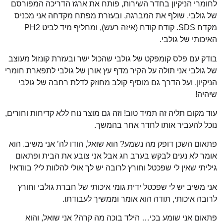
לחומרי הניקיון בחדר השירות, פותח את ארגז הדריכה המפורסם
של גולבי.
שולף את המברגה, ובעזרת מפתח מקדחה אני מכניס
מקדח SDS.
קודח קודח (איזה רעש), ומחליף מיד לביט
PH2
האיכותי של גולבי.
בודק עם פלס קומפקט של גולבי שהכול ישר ובעזרת קונזול מעוצב
של גולבי אני תולה על הקיר מדף עץ אורן של גולבי לתפארת חומרי
הניקיון,
ועל הדרך גם מוסיף קולב מחוזק לדלת רחבה של גולבי
שיהיה!
עוד מקום תליה זה תמיד טוב! וזה גם מוצר נוח ללא קדיחות וחורים,
נוכל להעביר אותו לחדר אחר בהמשך.
פתאום השכן דופק מה נשמע? הוא שואל, הודו לה’ אני משיב.
הוא
אומר לא נעים לבקש בערב חג אבל אני צובע את הבית ופתאום
גיליתי שאין לי שפכטל וחורץ לרובה יש לך אולי להלוות לי? בוודאי!
אני משיב יש לי שפכטל ידית גומי איכותי של חברת גולבי וחורץ
לרובה איכותי,
תודה הוא אומר וממשיך לעבודתו.
פתאום אני שומע בכי… הילד בוכה מה קרה? אני שואל, והוא