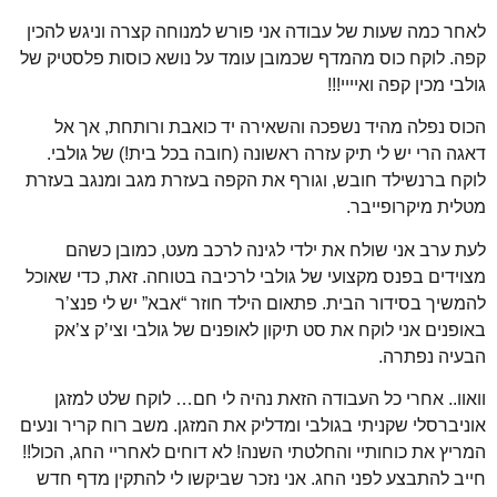
לאחר כמה שעות של עבודה אני פורש למנוחה קצרה וניגש להכין
קפה. לוקח כוס מהמדף שכמובן עומד על נושא כוסות פלסטיק של
גולבי מכין קפה ואיייי!!!
הכוס נפלה מהיד נשפכה והשאירה יד כואבת ורותחת, אך אל
דאגה הרי יש לי תיק עזרה ראשונה (חובה בכל בית!) של גולבי.
לוקח ברנשילד חובש, וגורף את הקפה בעזרת מגב ומנגב בעזרת
מטלית מיקרופייבר.
לעת ערב אני שולח את ילדי לגינה לרכב מעט, כמובן כשהם
מצוידים בפנס מקצועי של גולבי לרכיבה בטוחה. זאת, כדי שאוכל
להמשיך בסידור הבית. פתאום הילד חוזר “אבא” יש לי פנצ’ר
באופנים אני לוקח את סט תיקון לאופנים של גולבי וצי’ק צ’אק
הבעיה נפתרה.
וואוו.. אחרי כל העבודה הזאת נהיה לי חם… לוקח שלט למזגן
אוניברסלי שקניתי בגולבי ומדליק את המזגן. משב רוח קריר ונעים
המריץ את כוחותיי והחלטתי השנה! לא דוחים לאחריי החג, הכול!!
חייב להתבצע לפני החג. אני
נזכר שביקשו לי להתקין מדף חדש