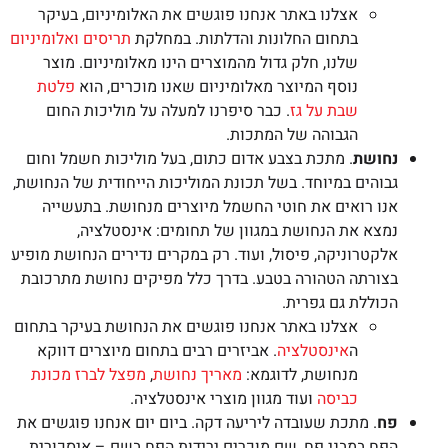
אצלנו באתר אנחנו פוגשים את האלומיניום, בעיקר
בתחום החלונות והדלתות. במחלקת
תריסים ואלומיניום
שלנו, חלק גדול מהמוצרים הינו מאלומיניום. מוצר
נוסף המיוצר מאלומיניום שאנו מוכרים, הוא
פלטת
שבת על גז
. כבר סיפרנו למעלה על מוליכות החום
הגבוהה של המתכות.
נחושת
. מתכת בצבע אדום כתום, בעל מוליכות חשמל וחום
גבוהים במיוחד. בשל תכונת המוליכות הייחודית של הנחושת,
אנו רואים את חוטי החשמל מיוצרים מנחושת. בתעשייה
נמצא את הנחושת במגוון של תחומים: אינסטלציה,
אלקטרוניקה, פיסול, ועוד. רק במקרים נדירים הנחושת מופיע
בצורתה הטהורה בטבע. בדרך כלל מפיקים נחושת מתרכובת
הכוללת גם גפרית.
אצלנו באתר אנחנו פוגשים את הנחושת בעיקר בתחום
ה
אינסטלציה
. אביזרים רבים בתחום מיוצרים דווקא
מנחושת, לדוגמא:
מאריך נחושת
,
מפצל לברז מכונת
כביסה
ועוד מגוון מוצרי אינסטלציה.
פח
. מתכת שעובדה ליריעה דקה. ביום יום אנחנו פוגשים את
הפח במבני פח, שם מוכרים ירידות הפח בשם – איסכורית.