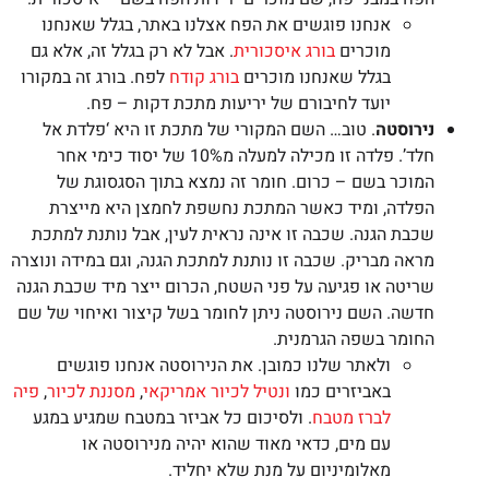
אנחנו פוגשים את הפח אצלנו באתר, בגלל שאנחנו
מוכרים
בורג איסכורית
. אבל לא רק בגלל זה, אלא גם
בגלל שאנחנו מוכרים
בורג קודח
לפח. בורג זה במקורו
יועד לחיבורם של יריעות מתכת דקות – פח.
נירוסטה
. טוב… השם המקורי של מתכת זו היא ‘פלדת אל
חלד’. פלדה זו מכילה למעלה מ10% של יסוד כימי אחר
המוכר בשם – כרום. חומר זה נמצא בתוך הסגסוגת של
הפלדה, ומיד כאשר המתכת נחשפת לחמצן היא מייצרת
שכבת הגנה. שכבה זו אינה נראית לעין, אבל נותנת למתכת
מראה מבריק. שכבה זו נותנת למתכת הגנה, וגם במידה ונוצרה
שריטה או פגיעה על פני השטח, הכרום ייצר מיד שכבת הגנה
חדשה. השם נירוסטה ניתן לחומר בשל קיצור ואיחוי של שם
החומר בשפה הגרמנית.
ולאתר שלנו כמובן. את הנירוסטה אנחנו פוגשים
באביזרים כמו
ונטיל לכיור אמריקאי
,
מסננת לכיור
,
פיה
לברז מטבח
. ולסיכום כל אביזר במטבח שמגיע במגע
עם מים, כדאי מאוד שהוא יהיה מנירוסטה או
מאלומיניום על מנת שלא יחליד.