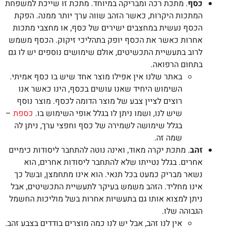
כסף
. מתכת רכה ומבריקה במיוחד. מתכת זו שייכת למשפחת
המתכות היקרות, כאשר הזהב שווה ערך יותר ממנה. הפקת
הכסף נעשית במחצבים ישירים של כסף, או מחצבי מתכות
אחרות כאשר את הכסף יופק בתהליכי זיקוק. הכסף משמש
לרוב בתעשיית התכשיטים, אולם שימושים נוספים יש לו גם
בתחום הרפואה.
באתר שלנו אין אפילו מוצר אחד שיש בו כסף אמיתי.
השימוש היחיד שאנו עושים בכסף, הינו כאשר אנו
רוצים לציין צבע של מוצר הדומה לכסף. מוצר נוסף
שיש לנו, ושמו ניתן לו בגלל אופי השימוש בו.
כספת
–
בגלל שימושה לשמירה של כסף וחפצי ערך, ניתן לה
שמה זה.
זהב
. מתכת יקרה מאוד, ואינה נוטה להתחבר ליסודות כימיים
אחרים. בגלל נטייתו שלא להתחבר ליסודות אחרים, הוא
נשאר מבריק כמעט בכל תנאי. הוא אינו מתחמצן, ובשל כך
אינו מחליד. הזהב משמש בעיקר לתעשיית התכשיטים, אבל
ניתן למצוא אותו גם בתעשיות אחרות בשל מוליכות החשמל
הגבוהה שלו.
אין לנו זהב, אבל יש לנו כמה מוצרים בודדים בצבע זהב.