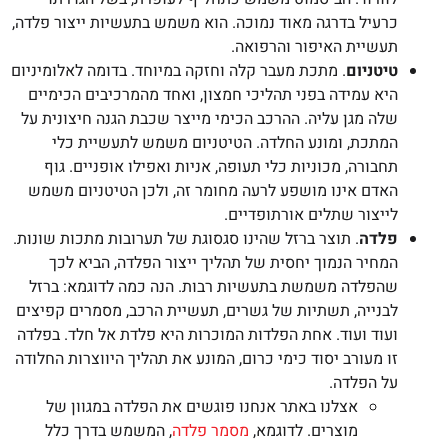
כרעיל בדרגה מאוד נמוכה. הוא משמש בתעשיות ייצור פלדה,
תעשיית האיפור והרפואה.
טיטניום
. מתכת מעבר קלה וחזקה במיוחד. בדומה לאלומיניום
היא עמידה בפני תהליכי חמצון, ואחד מהמרכיבים הכימיים
שלה מגן עליה. ההרכב הכימי מייצר שכבת הגנה חיצונית על
המתכת, ומונע החלדה. הטיטניום משמש לתעשיית כלי
תחבורה, מכוניות כלי תעופה, אניות ואפילו אופניים. גוף
האדם אינו מושפע לרעה מחומר זה, ולכן הטיטניום משמש
לייצור שתלים אורתופדיים.
פלדה
. תוצר ברזל שהינו סגסוגת של תערובות מתכות שונות.
המחיר הנמוך יחסית של תהליך ייצור הפלדה, הביא לכך
שהפלדה משמשת בתעשיות רבות. הנה כמה לדוגמא: ברזל
לבנייה, תשתיות של גשרים, תעשיית הרכב, מסמרים קפיצים
ועוד ועוד. אחת הפלדות המוכרות היא פלדת אל חלד. בפלדה
זו מעורב יסוד כימי כרום, המונע את תהליך היווצרות החלודה
על הפלדה.
אצלנו באתר אנחנו פוגשים את הפלדה במגוון של
מוצרים. לדוגמא,
מסמר פלדה
, המשמש בדרך כלל