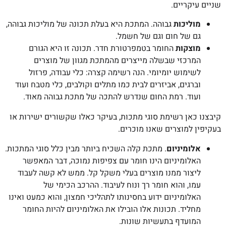
שניים עיקריים.
מוליכות
גבוהה. המתכת היא בעלת תכונה של מוליכות גבוהה,
גם של חום וגם של חשמל.
מוצקות
החומר בטמפרטורת חדר. תכונה זו היא הגורם
המרכזי שבשלה מייצרים מהמתכת מגוון של מוצרים
לשימוש יומיומי. הנה רשימה קצרה: כלי עבודה, פרזול
וברגים, אביזרים לבית כמו מתלים וקולבים, כלי מטבח ועוד
ועוד. רמת החום שנדרש להתכה של מתכת גבוהה מאוד.
קיבצנו כאן רשימת סוגי מתכות, בעיקר כאלו שקשורים ישירות או
בעקיפין למוצרים שאנו מוכרים.
אלומיניום
. מתכת קלה השכיח ביותר מבין כלל סוגי המתכות.
האלומיניום הינו חומר עם צפיפות נמוכה, דבר המאפשר
ליצור ממנו מוצרים בעלי משקל קל. ממש לא קשה לעבוד
עמו, והוא חומר רך ונוח לעיבוד. ההרכב הכימי של
האלומיניום ידוע בחסינותו לתהליכי חמצון, והוא כמעט ואינו
מחליד. תכונות אלו הובילו את האלומיניום להיות החומר
המועדף בתעשיות שונות.