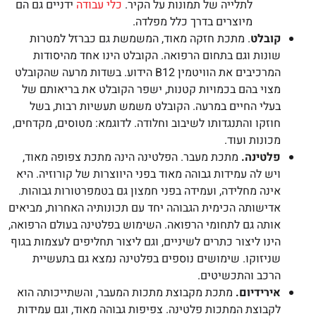
לתלייה של תמונות על הקיר.
כלי עבודה
ידניים גם הם
מיוצרים בדרך כלל מפלדה.
קובלט
. מתכת חזקה מאוד, המשמשת גם כברזל למטרות
שונות וגם בתחום הרפואה. הקובלט הינו אחד מהיסודות
המרכיבים את הוויטמין B12 הידוע. בשדות מרעה שהקובלט
מצוי בהם בכמויות קטנות, ישפר הקובלט את בריאותם של
בעלי החיים במרעה. הקובלט משמש תעשיות רבות, בשל
חוזקו והתנגדותו לשיבוב וחלודה. לדוגמא: מטוסים, מקדחים,
מכונות ועוד.
פלטינה.
מתכת מעבר. הפלטינה הינה מתכת צפופה מאוד,
ויש לה עמידות גבוהה מאוד בפני היווצרות של קורוזיה. היא
אינה מחלידה, ועמידה בפני חמצון גם בטמפרטורות גבוהות.
אדישותה הכימית הגבוהה יחד עם תכונותיה האחרות, מביאים
אותה גם לתחומי הרפואה. השימוש בפלטינה בעולם הרפואה,
הינו ליצור כתרים לשיניים, וגם ליצור תחליפים לעצמות בגוף
שניזוקו. שימושים נוספים בפלטינה נמצא גם בתעשיית
הרכב והתכשיטים.
אירידיום.
מתכת מקבוצת מתכות המעבר, והשתייכותה הוא
לקבוצת המתכות פלטינה. צפיפות גבוהה מאוד, וגם עמידות