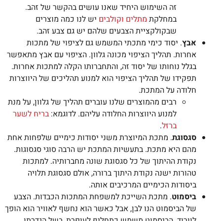
זה השימוש היחיד שאנו עושים בהקשר של זהב.
במחלקת
מתלים וקולבים
יש לנו כמה מוצרים
שבקולקציית הצבעים שלהם יש גם צבע זהב.
אבץ
. יסוד כימי מתכתי המשמש גם לציפוי של מתכות
אחרות. תהליך הציפוי מכונה גלוון. הציפוי עם אבץ מתאפשר
בגלל נוחותו של יסוד זה, והתחברותו הקלה למתכות אחרות.
תפקידו של תהליך הציפוי הוא למנוע תהליכים של היווצרות
חלודה על המתכת.
רבים מהמוצרים שלנו עוברים תהליך של גלוון, על מנת
למנוע היווצרות החלודה עליהם. לדוגמא:
בריח לשער
ברזל
.
סגסוגת
. מתכת המיוצרת משני יסודות כימיים שלפחות אחת
מהם היא מתכת. בתעשיות המתכת יש הרבה סוגי סגסוגות.
נקודת ההיתוך של כל סגסוגת שונה מחברותיה. למתכות
טהורות ישנה נקודת היתוך ברורה, אולם סגסוגת תלויה
ביסודות הכימיים המרכיבים אותה.
ביסמוט
. מתכת השייכת למשפחת המתכות הכבדות. הצבע
של הביסמוט הנו לבן, אבל כאשר הוא נחשף לאוויר הוא הופך
לוורוד. הביסמוט משמש כתחליף לעופרת, בשל הגדרתו