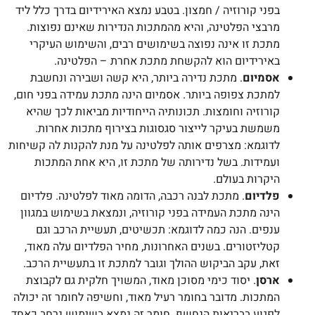
בפני קורוזיה / חמצון. בטבע נמצא האירידיום בדרך כלל ליד
מרבצי הפלטינה, והיא מהמתכות הנדירות שאינם נפוצות.
מתכת זו אינה נפוצה בשימושים רבים, והשימוש העיקרי
באירידיום הוא להקשחת מתכת אחרת – הפלטינה.
אסמיום
. מתכת נדירה ביותר, היא קשה ושבירה ונחשבת
למתכת צפופה ביותר. אסמיום הינה מתכת עמידה בפני חום,
קורוזיה וחומצות. תכונותיה הייחודיות מביאות לכך שהיא
משמשת בעיקר לייצור סגסוגות בצירוף מתכות אחרות.
לדוגמא: מצרפים אותה לפלטינה על מנת להקנות לה קשיחות
ועמידות. בשל נדירותה של מתכת זו, היא אחת המתכות
היקרות בעולם.
פלדיום
. מתכת לבנה רכבה, הדומה מאוד לפלטינה. פלדיום
הינה מתכת העמידה בפני קורוזיה, ונמצאת בשימוש במגוון
ענפים. הנה כמה לדוגמא: תכשיטים, תעשיית הרכב וגם
קטליזטורים. בשנים האחרונות, מחיר הפלדיום עלה מאוד,
זאת, עקב הביקוש ההולך וגובר למתכת זו בתעשיית הרכב.
ארסן
. יסוד כימי מסוכן מאוד, המשויך חלקית גם לקבוצת
המתכות. מדובר בחומר רעיל מאוד, וחשיפה לחומר זה יכולה
לפגוע בבריאות הנחשף. חומר זה נמצא בשימוש נרחב כאחד