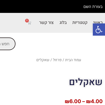
בעזרת השם
0
ראשי
קטגוריות
בלוג
צור קשר
פתח סרגל נגישות
עמוד הבית
/
פרזול
/ שאקלים
שאקלים
₪
6.00
–
₪
4.00