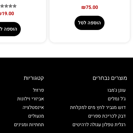
₪
75.00
דורג
₪
19.00
5.00
מתוך 5
הוספה לסל
הוספה ל
מוצרים נבחרים
קטגוריות
עוגן ג'מבו
פרזול
ג'ל נמלים
אביזרי וילונות
דוש מגביר לחץ מים למקלחת
אינסטלציה
דבק לכריכת ספרים
מנעולים
רגלית טפלון עגולה לרהיטים
תחתיות ומגינים