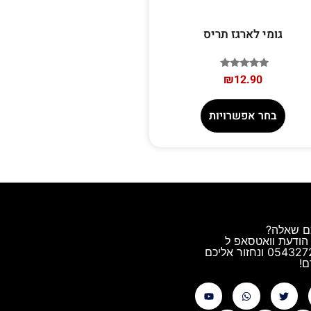
גומי לארגז תריס
דורג
₪
12.90
5.00
מתוך 5
בחר אפשרויות
ם שאלה?
הודעת וואטסאפ ל
0543272544 ונחזור אליכם
!