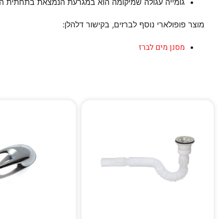
גומייה עגולה שמיקומה הוא במגרעת הנמצאת בתחתית הב
מוצר פופולארי נוסף לברזים, בקישור דלהלן:
מסנן מים לברז