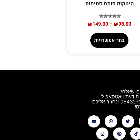
היטקום פותח סתימות
דורג
₪
149.00
–
₪
98.00
5.00
מתוך 5
בחר אפשרויות
ם שאלה?
הודעת וואטסאפ ל
0543272544 ונחזור אליכם
!