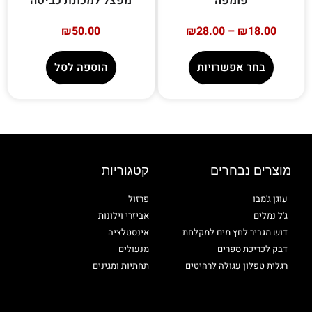
פומפה
מפצל למכונת כביסה
₪
50.00
₪
28.00
–
₪
18.00
בחר אפשרויות
הוספה לסל
מוצרים נבחרים
קטגוריות
עוגן ג'מבו
פרזול
ג'ל נמלים
אביזרי וילונות
דוש מגביר לחץ מים למקלחת
אינסטלציה
דבק לכריכת ספרים
מנעולים
רגלית טפלון עגולה לרהיטים
תחתיות ומגינים