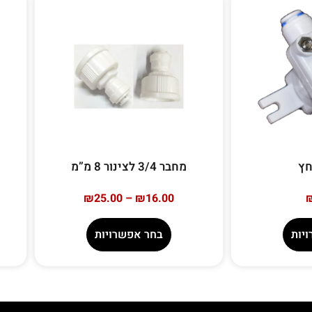
חץ
מחבר 3/4 לצינור 8 מ”מ
₪
25.00
–
₪
16.00
יות
בחר אפשרויות