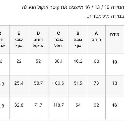
המידה 10 / 13 / 16 מייצגים את קוטר אנקול הנעילה
במידה מילימטרית.
R
E
D
C
B
A
מידה
רוחב
גובה
גובה
רוחב
עובי
חל
גוף
כולל
אנקול
גוף
אנק
6
22
52
88.1
46.2
63
10
25.4
58.7
100.6
51.5
73
13
.3
32.8
71.7
118.7
54
92
16
.8