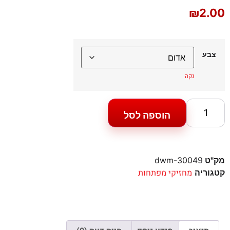
₪
2.00
צבע
נקה
הוספה לסל
מק"ט
30049-dwm
מחזיקי מפתחות
קטגוריה