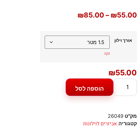
₪
85.00
–
₪
55.00
אורך וילון
נקה
₪
55.00
הוספה לסל
מק"ט
26049
אביזרים לוילונות
קטגוריה