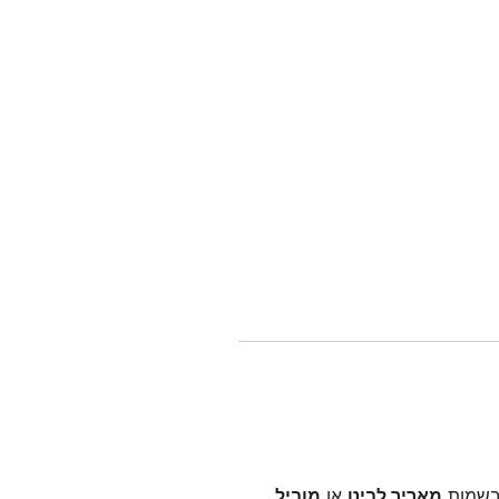
בשמות
מאריך לביט
או
מוביל