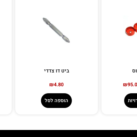
ס
ביט דו צדדי
₪
4.80
₪
95.
יות
הוספה לסל