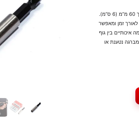
מוביל ביט (מאריך למברגה / Magnetic Bit Holder) איכותי באורך 60 מ”מ (6 ס”מ).
לאורך זמן ומאפשר
 איכותיים בין גוף
ברגה נטענת או