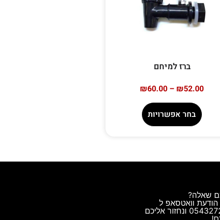
ברז למיחם
₪
60.00
–
₪
52.00
בחר אפשרויות
ם שאלה?
הודעת וואטסאפ ל
0543272544 ונחזור אליכם
!