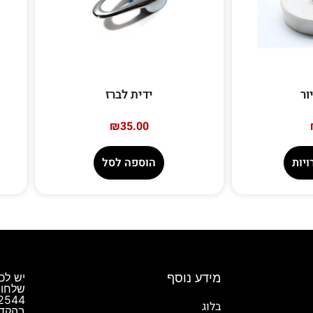
ור
ידית לברז
₪
35.00
יות
הוספה לסל
מידע נוסף
יש לכ
שלחו 
בלוג
בהקדם