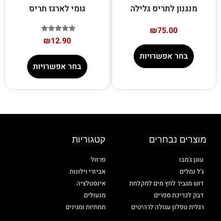
מנגנון לתריס גלילה
גומי לארגז תריס
₪
75.00
דורג
₪
12.90
5.00
מתוך 5
בחר אפשרויות
בחר אפשרויות
מוצרים נבחרים
קטגוריות
עוגן ג'מבו
פרזול
ג'ל נמלים
אביזרי וילונות
דוש מגביר לחץ מים למקלחת
אינסטלציה
דבק לכריכת ספרים
מנעולים
רגלית טפלון עגולה לרהיטים
תחתיות ומגינים