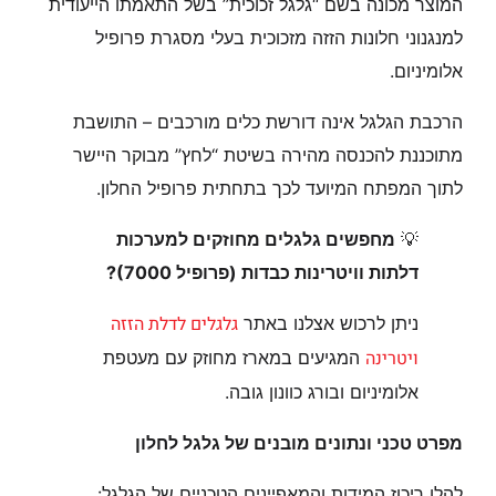
המוצר מכונה בשם “גלגל זכוכית” בשל התאמתו הייעודית
למנגנוני חלונות הזזה מזכוכית בעלי מסגרת פרופיל
אלומיניום.
הרכבת הגלגל אינה דורשת כלים מורכבים – התושבת
מתוכננת להכנסה מהירה בשיטת “לחץ” מבוקר היישר
לתוך המפתח המיועד לכך בתחתית פרופיל החלון.
💡
מחפשים גלגלים מחוזקים למערכות
דלתות וויטרינות כבדות (פרופיל 7000)?
גלגלים לדלת הזזה
ניתן לרכוש אצלנו באתר
ויטרינה
המגיעים במארז מחוזק עם מעטפת
אלומיניום ובורג כוונון גובה.
מפרט טכני ונתונים מובנים של גלגל לחלון
להלן ריכוז המידות והמאפיינים הטכניים של הגלגל: