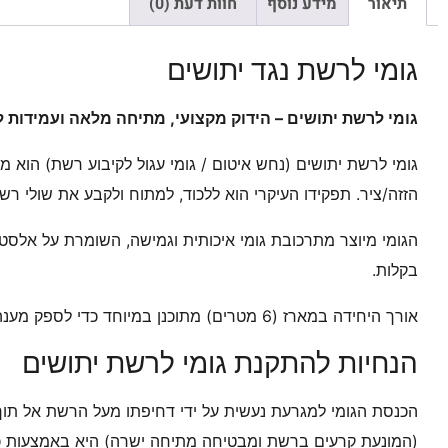
תיאור
מידע נוסף
חוות דעת (0)
גומי לרשת נגד יתושים
גומי לרשת יתושים – הידוק מקצועי, מתיחה מלאה ועמידות ל
גומי לרשת יתושים (נחש איטום / גומי עגול לקיבוע רשת) הוא
הזזה/ציר. תפקידו העיקרי הוא ללכוד, למתוח ולקבע את שולי רש
הגומי מיוצר מתרכובת גומי איכותית וגמישה, השומרת על אלסט
בקלות.
אורך היחידה במארז (6 מטרים) מתוכנן במיוחד כדי לספק מענה מלא ומקיף להקפת מסגרת של חלון רשת סטנדרטי או דלת רשת רחבה.
הנחיות להתקנת גומי לרשת יתושים
הכנסת הגומי למגרעת נעשית על ידי דחיפתו מעל הרשת אל תוך 
(המונעת קרעים ברשת ומבטיחה מתיחה ישרה) היא באמצעות כלי