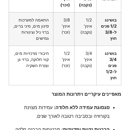
(נקבה)
(זכר)
בושינג
1/2
3/8
התאמה למערכות
1/2 פנים
אינץ’
אינץ’
סינון מים, מיני ברים,
ל-3/8
(נקבה)
(זכר)
ברזי ניל וצינורות
חוץ
גמישים
בושינג
3/4
1/2
חיבורי מרכזיות מים,
3/4
אינץ’
אינץ’
קווי חלוקה, ברזי גן
פנים
(נקבה)
(זכר)
וצנרת השקיה
ל-1/2
חוץ
מאפיינים עיקריים ויתרונות המוצר
סגסוגת עמידה ללא חלודה:
עמידות מצוינת
בקורוזיה ובסביבה רטובה לאורך שנים.
הברגות נקיות ומדויקות:
מבטיחות הברגה חלקה,