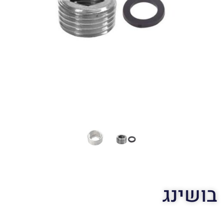
בושינג