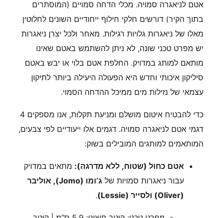
אטם לניאגרה סמויה. מכלי הדחה סמויים (המוסתרים
בתוך הקיר) דורשים חלקי חילוף ייחודיים השונים לחלוטין
מאלו של ניאגרות גלויות רגילות. מאחר ולכל יצרן ניאגרות
יש מפרט טכני שונה, לא ניתן להשתמש באטם שאינו
מותאם למותג במדויק. החלפת אטם בלוי או יבש באטם
סיליקון איכותי וחדש היא הפעולה היעילה ביותר לתיקון
עצמאי של נזילות מים ממיכל ההדחה הסמוי.
כדי להבטיח איטום מושלם ומניעת תקלות, אנו מספקים 4
דגמי אטם לניאגרה סמויה. דגמים אלו ייעודיים לפי צבעים,
המותאמים למותגים המובילים בשוק:
אטם כחול (שטוח, ללא מדרגה):
מתאים במדויק
עבור ניאגרות סמויות של
ג’ומו (Jomo), אוליבר
(Oliver) ולסייר (Lessie)
.
מפרט טכני:
קוטר חיצוני: 5.9 ס”מ | קוטר