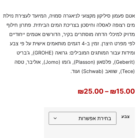
אטם פעמון סיליקון מקצועי לניאגרה סמויה, המיועד לעצירת נזילת
מים רצופה לאסלה וחיסכון בצריכת המים הביתית. פתרון חילוף
מדויק למיכלי הדחה מוסתרים בקיר, הדורשים אטמים ייחודיים
לפי מפרט היצרן. זמין ב-4 דגמים מותאמים אישית על פי צבע
ומידות עבור המותגים המובילים: גרואה (GROHE), ג’בריט
(Geberit), פלסאון (Plasson), ג’ומו (Jomo), אוליבר, טסה
(Tece), שוואב (Schwab) ועוד.
₪
25.00
–
₪
15.00
צבע