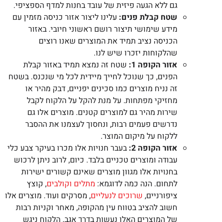
גם ללא הגעה פיזית של עובד בחנות למדף הספציפי.
שטח קבלת פנים:
עלינו ליצור אזור כניסה מזמין עם
מידע שימושי תיצור רושם ראשוני חיובי. באזור
הכניסה נציב תמיד את המוצרים שאנו רוצים
שהלקוחות יזכרו שיש לנו.
אזור הקופה 1:
שטח זה נמצא תמיד באזור קבלת
הפנים, כך שנוכל לחייך מיידית לכל מי שנכנס. בשטח
זה נניח מוצרים כמו סכינים יפניים, דבק מהיר או
מחזיקי מפתחות. על מנת להקל על הלקוח לקבל
שירות מהיר גם למוצרים קטנים. מוצרים אלו גם
נדרשים פעמים רבות, ונחסוך לעצמנו את ההסבר
ללקוח על מיקום המוצר.
אזור הקופה 2:
בעבר חנויות אלו מכרו בעיקר צבע כלי
עבודה ומוצרים טכניים בלבד. כיום, לרוב ניתן לרכוש
בחנויות אלו מגוון מוצרים שאינם קשורים ישירות
לתחום. הנה כמה לדוגמא:
מתלים וקולבים
, קוצץ
ציפורניים,
שרוכים לנעליים
, מסרקים ועוד. מוצרים אלו
חשוב להציב בטווח עין מהקופה, מאחר וקניות רבות
של המוצרים האלו נעשות בדרך אגב. הלקוח ניגש