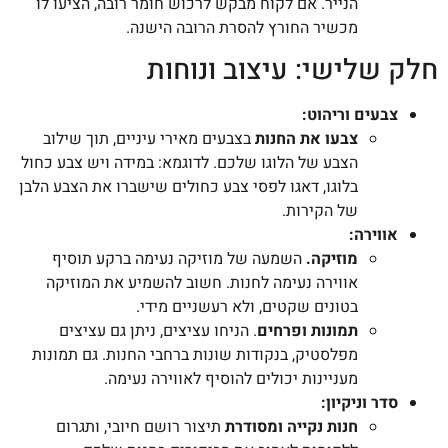
הנייר. אם לקוח מבקש לרכוש חומר רובה, הציעו לו
מכשיר החורץ להסרת הרובה הישנה.
חלק שלישי: עיצוב ונוחות
צבעים וריהוט:
צבעו את החנות
בצבעים מאירי עיניים, תוך שילוב
הצבע של הלוגו שלכם. לדוגמא: במידה ויש צבע כחול
בלוגו, דאגו לפסי צבע כחולים שישברו את הצבע הלבן
של הקירות.
אווירה:
מוזיקה.
השמעה של מוזיקה נעימה ברקע תוסיף
אווירה נעימה לחנות. חשוב להשמיע את המוזיקה
בטונים שקטים, ולא רעשניים מידי.
תמונות ופרחים
. הניחו עציצים, ניתן גם עציצים
מפלסטיק, בנקודות שונות ברחבי החנות. גם תמונות
מעניינות יכולים להוסיף לאווירה נעימה.
סדר וניקיון:
חנות נקייה ומסודרת
תיצור רושם חיובי, ותגרום