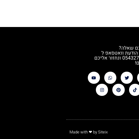
ם שאלה?
הודעת וואטסאפ ל
0543272544 ונחזור אליכם
!
Made with
❤
by Siteix​​