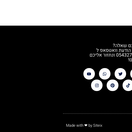
ם שאלה?
הודעת וואטסאפ ל
0543272544 ונחזור אליכם
!
Made with
❤
by Siteix​​