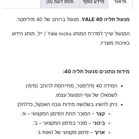
תיאור
מידע נוסף
חוות דעת (0)
מנעול תליה YALE 40
. מנעול ברוחב של 40 מילימטר.
המנעול שייך לסדרת המותג Yale locks / ייל, מותג הידוע
באיכות מוצריו.
מידות ונתונים מנעול תליה 40:
המידה 40 מילימטר, מתייחסת לרוחב (מימין
לשמאל) של גוף המנעול עצמו.
ניתן להשיג בשלושה מידות גובה האנקול, כדלהלן:
קצר
– המוכר תחת הסימון המקצועי – א’.
בינוני
– מוכר בסימון המקצועי – ב’.
ארוך
– סימון מקצועי של האות ג’.