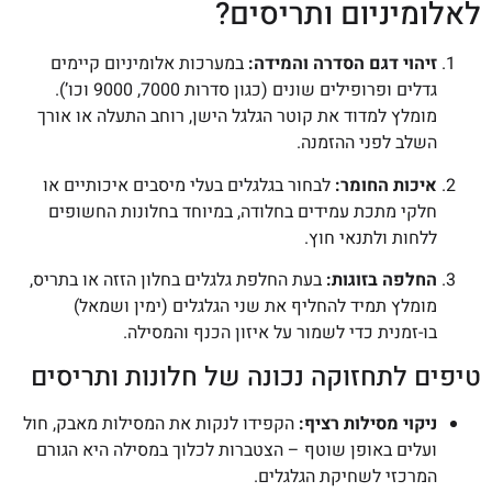
לאלומיניום ותריסים?
זיהוי דגם הסדרה והמידה:
במערכות אלומיניום קיימים
גדלים ופרופילים שונים (כגון סדרות 7000, 9000 וכו’).
מומלץ למדוד את קוטר הגלגל הישן, רוחב התעלה או אורך
השלב לפני ההזמנה.
איכות החומר:
לבחור בגלגלים בעלי מיסבים איכותיים או
חלקי מתכת עמידים בחלודה, במיוחד בחלונות החשופים
ללחות ולתנאי חוץ.
החלפה בזוגות:
בעת החלפת גלגלים בחלון הזזה או בתריס,
מומלץ תמיד להחליף את שני הגלגלים (ימין ושמאל)
בו-זמנית כדי לשמור על איזון הכנף והמסילה.
טיפים לתחזוקה נכונה של חלונות ותריסים
ניקוי מסילות רציף:
הקפידו לנקות את המסילות מאבק, חול
ועלים באופן שוטף – הצטברות לכלוך במסילה היא הגורם
המרכזי לשחיקת הגלגלים.