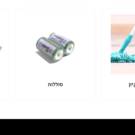
יון
סוללות